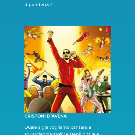
dipendenza!
CRISTONI D’AVENA
Quale sigla vogliamo cantare a
squarciagola: Holly e Benji o Mila e