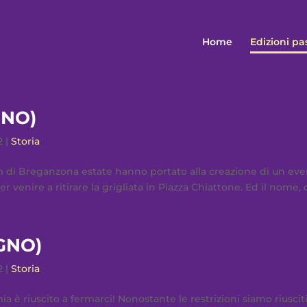
Home
Edizioni pa
GNO)
2
|
Storia
am di Breganzona estate hanno portato alla creazione di un ev
 venire a ritirare la grigliata in Piazza Chiattone. Ed il nome, c
UGNO)
2
|
Storia
è riuscito a fermarci! Nonostante le restrizioni siamo riuscit