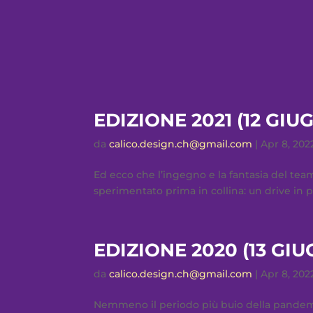
EDIZIONE 2021 (12 GIU
da
calico.design.ch@gmail.com
|
Apr 8, 202
Ed ecco che l’ingegno e la fantasia del te
sperimentato prima in collina: un drive in per
EDIZIONE 2020 (13 GI
da
calico.design.ch@gmail.com
|
Apr 8, 202
Nemmeno il periodo più buio della pandemia 