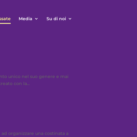
ssate
Media
Su di noi
ento unico nel suo genere e mai
reato con la...
i ad organizzare una costinata a